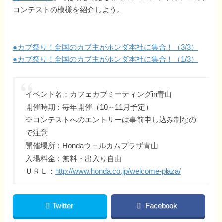
コンテストの模様を紹介しよう。
●カブ祭り！全国のカブ主がホンダ本社に集合！（3/3）
●カブ祭り！全国のカブ主がホンダ本社に集合！（1/3）
イベント名：カフェカブミーティングin青山
開催時期：毎年開催（10～11月予定）
※コンテストへのエントリーは事前申し込み制なの
で注意
開催場所：Hondaウェルカムプラザ青山
入場料金：無料・出入り自由
ＵＲＬ：
http://www.honda.co.jp/welcome-plaza/
Twitter
Facebook