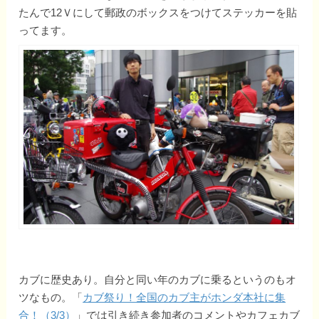
たんで12Ｖにして郵政のボックスをつけてステッカーを貼
ってます。
カブに歴史あり。自分と同い年のカブに乗るというのもオ
ツなもの。「
カブ祭り！全国のカブ主がホンダ本社に集
合！（3/3）
」では引き続き参加者のコメントやカフェカブ