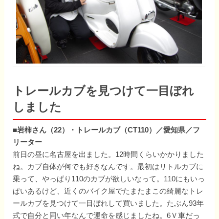
トレールカブを見つけて一目ぼれ
しました
■岩柿さん（22）・トレールカブ（CT110）／愛知県／フ
リーター
前日の昼に名古屋を出ました。12時間くらいかかりました
ね。カブ自体が何でも好きなんです。最初はリトルカブに
乗って、やっぱり110のカブが欲しいなって。110にもいっ
ぱいあるけど、近くのバイク屋でたまたまこの綺麗なトレ
ールカブを見つけて一目ぼれして買いました。たぶん93年
式で自分と同い年なんで運命を感じましたね。6Ｖ車だっ