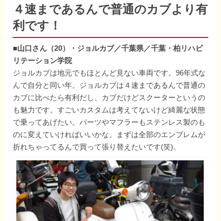
４速まであるんで普通のカブより有
利です！
■山口さん（20）・ジョルカブ／千葉県／千葉・柏リハビ
リテーション学院
ジョルカブは地元でもほとんど見ない車両です。96年式な
んで自分と同い年。ジョルカブは４速まであるんで普通の
カブに比べたら有利だし、カブだけどスクーターというの
も魅力です。すごいカスタムは考えてないけど綺麗な状態
で乗ってあげたい。パーツやマフラーもステンレス製のも
のに変えていければいいかな。まずは全部のエンブレムが
折れちゃってるんで買って張り替えたいです(笑)。