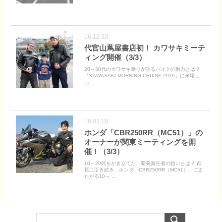
16.12.30
代官山蔦屋書店初！ カワサキミーテ
ィング開催（3/3）
20～30代のカワサキ乗りが語るバイクの魅力とは？
「KAWASAKI MORNING CRUISE 2016」に来場し
…
18.03.18
ホンダ「CBR250RR（MC51）」の
オーナーが関東ミーティングを開
催！（3/3）
10～20代をかき立てた、開発責任者の狙いとは？ 前
頁に引き続き、ホンダ「CBR250RR（MC51）」にま
たがる10～ …