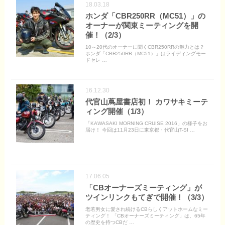
18.03.18
ホンダ「CBR250RR（MC51）」の
オーナーが関東ミーティングを開
催！（2/3）
10～20代のオーナーに聞くCBR250RRの魅力とは？
ホンダ「CBR250RR（MC51）」はライディングモー
ドセレ …
16.12.30
代官山蔦屋書店初！ カワサキミーテ
ィング開催（1/3）
「KAWASAKI MORNING CRUISE 2016」の様子をお
届け！ 今回は11月23日に東京都・代官山T-SI …
17.06.05
「CBオーナーズミーティング」が
ツインリンクもてぎで開催！（3/3）
老若男女に愛され続けるCBらしくアットホームなミー
ティング！ 「CBオーナーズミーティング」は、65年
の歴史を持つCBだ …