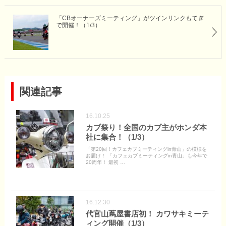
「CBオーナーズミーティング」がツインリンクもてぎ
で開催！（1/3）
関連記事
16.10.25
カブ祭り！全国のカブ主がホンダ本
社に集合！（1/3）
「第20回！カフェカブミーティングin青山」の模様を
お届け！ 「カフェカブミーティングin青山」も今年で
20周年！ 最初 …
16.12.30
代官山蔦屋書店初！ カワサキミーテ
ィング開催（1/3）