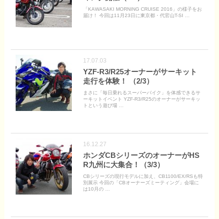
「KAWASAKI MORNING CRUISE 2016」の様子をお
届け！ 今回は11月23日に東京都・代官山T-SI …
17.07.03
YZF-R3/R25オーナーがサーキット
走行を体験！ （2/3）
まさに「毎日乗れるスーパーバイク」を体感できるサ
ーキットイベント YZF-R3/R25のオーナーがサーキッ
トという遊び場 …
16.12.27
ホンダCBシリーズのオーナーがHS
R九州に大集合！（3/3）
CBシリーズの現行モデルに加え、CB1100/EX/RSも特
別展示 今回の「CBオーナーズミーティング」会場に
は10月の …