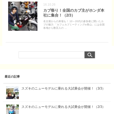
16.10.26
カブ祭り！全国のカブ主がホンダ本
社に集合！（2/3）
名古屋からの来場も！ 10～20代の参加者に聞いたカ
ブの魅力 「カフェカブミーティングin青山」には全国
各地から数百人の …
最近の記事
スズキのニューモデルに乗れる大試乗会が開催！（3/3）
スズキのニューモデルに乗れる大試乗会が開催！（2/3）